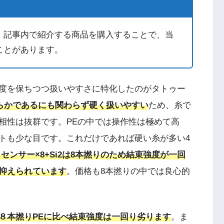
。記事内で紹介する商品を購入することで、当
ことがあります。
度を保ちつつ扱いやすさに特化したのがタトゥー
らかであるにも関わらず硬く扱いやすい
ため、糸で
相性は抜群です。PEの中では操作性は極めて高
トも少な目です。これだけであれば硬い糸が多い4
センサー×8+Si2は8本撚りのため結束強度が一回
抑えられています
。価格も8本撚りの中では良心的
８本撚りPEに比べ結束強度は一回り劣ります
。ま