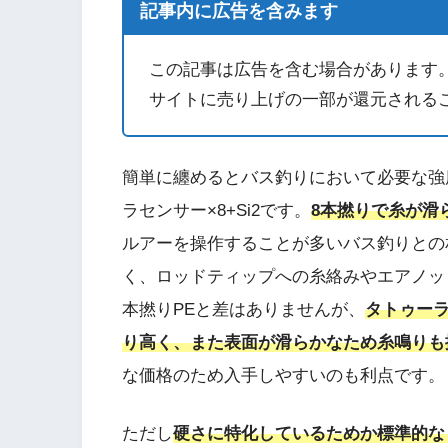
記事内に広告を含みます
この記事は広告を含む場合があります
サイトに売り上げの一部が還元される
簡単に纏めるとバス釣りにおいて必要な強
ラセンサー×8+Si2です。
8本撚りで糸が滑
ルアーを操作することが多いバス釣りとの
く、ロッドティップへの糸絡みやエアノッ
本撚りPEと差はありませんが、
タトゥーラ
り高く、また表面が滑らかなため糸鳴りも
な価格のため入手しやすいのも利点です。
ただし
硬さに特化しているためか標準的な