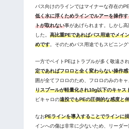
バス向けのラインではマイナーな存在のP
低く水に浮くためラインでルアーを操作す
トが取れない
事があげられます。しかし高
した。
高比重PEであればバス用途でメイ
めです
。そのためバス用途でもスピニング
一方でベイトPEはトラブルが多く敬遠さ
定であればフロロと全く変わらない操作感
囲が全てフロロのため、フロロのみのキャ
りスプールが軽量化され10g以下のキャス
ビキャロの
遠投でもPEの圧倒的な感度と
なお
PEラインを導入することでラインに
インへの傷は非常に少ないため、リーダー