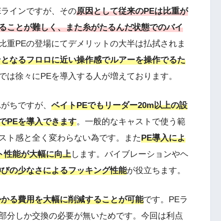
Eラインですが、その
原因として従来のPEは比重が
ることが難しく、また糸がたるんだ状態でのバイ
比重PEの登場にてデメリットの大半は払拭されま
ンとなるフロロに近い操作感でルアーを操作でるた
では徐々にPEを導入する人が増えております。
れがちですが、
ベイトPEでもリーダー20m以上の設
でPEを導入できます
。一般的なキャストで使う範
スト感と全く変わらない為です。また
PE導入によ
ト性能が大幅に向上
します。バイブレーションやヘ
伸びの少なさによるフッキング性能
が役立ちます。
掛かる費用を大幅に削減することが可能
です。PEラ
部分しか交換の必要が無いためです。今回は利点