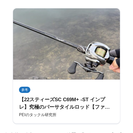
参考
【22スティーズSC C69M+ -ST インプ
レ】究極のバーサタイルロッド【ファイ
ヤウルフ】
PEIのタックル研究所