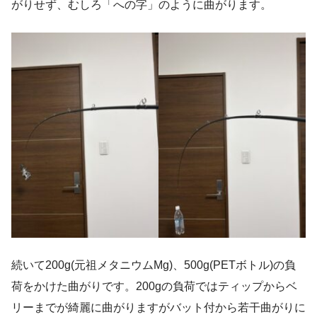
がりせず、むしろ「への字」のように曲がります。
続いて200g(元祖メタニウムMg)、500g(PETボトル)の負
荷をかけた曲がりです。200gの負荷ではティップからベ
リーまでが綺麗に曲がりますがバット付から若干曲がりに