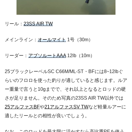
リール：
23SS AIR TW
メインライン：
オールマイト
1号（30m）
リーダー：
アブソルートAAA
12lb（10m）
25ブラックレーベルSC C66M/ML-ST・BFには8~12lbぐ
らいのフロロを使った釣りが適していると感じます。ルア
ー重量で言うと10gまでで、それ以上となるとロッドの硬
さが足りません。そのため写真の23SS AIR TW以外では
25アルファスBF
や
21アルファスSV TW
など軽量ルアーに
適したリールとの相性が良いでしょう。
なお、このロッドを最大限に活かすなら高比重PEを使う