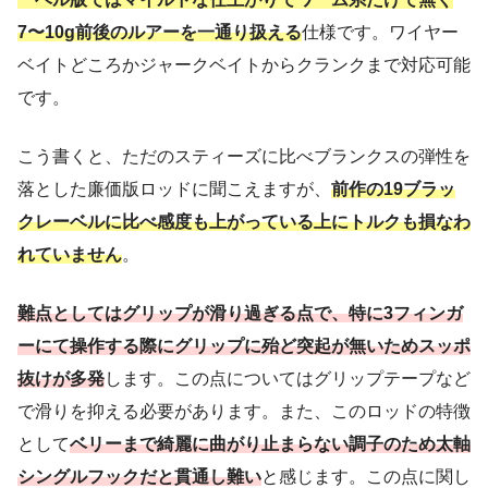
7〜10g前後のルアーを一通り扱える
仕様です。ワイヤー
ベイトどころかジャークベイトからクランクまで対応可能
です。
こう書くと、ただのスティーズに比べブランクスの弾性を
落とした廉価版ロッドに聞こえますが、
前作の19ブラッ
クレーベルに比べ感度も上がっている上にトルクも損なわ
れていません
。
難点としてはグリップが滑り過ぎる点で、特に3フィンガ
ーにて操作する際にグリップに殆ど突起が無いためスッポ
抜けが多発
します。この点についてはグリップテープなど
で滑りを抑える必要があります。また、このロッドの特徴
として
ベリーまで綺麗に曲がり止まらない調子のため太軸
シングルフックだと貫通し難い
と感じます。この点に関し