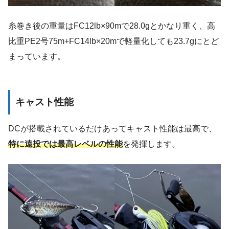
糸巻き後の重量はFC12lb×90mで28.0gとかなり重く、高
比重PE2号75m+FC14lb×20mで軽量化しても23.7gにとど
まっています。
キャスト性能
DCが搭載されているだけあってキャスト性能は最高で、
特に遠投では最高レベルの性能
を発揮します。