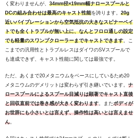
く変わりませんが、
34mm径×19mm幅ナロースプールと
DCの組み合わせは最高のキャスト性能
を誇ります。
20g
近いバイブレーションから空気抵抗の大きなスピナーベイ
トでも全くトラブルが無い上に、なんとフロロ通しの設定
でも軽量のスワンプクローラーまでキャストできます
。こ
こまでの汎用性とトラブルレスはダイワのSVスプールで
も達成できず、キャスト性能に関しては最強です。
ただ、あくまで20メタニウムをベースにしているため20
メタニウムのデメリットは変わらず引き継いでいます。
ナ
ロースプールによるスプール目減りは顕著でキャスト直後
と回収直前では巻き感が大きく変わります
。また
ボディが
お世辞にも小さいとは言えず、操作性は高いとは言えませ
ん
。