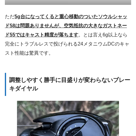
ただ
5g台になってくると重心移動のついたソウルシャッ
ド58は問題ありませんが、空気抵抗の大きなガストネー
ド55ではキャスト精度が落ちます
。とは言え6g以上なら
完全にトラブルレスで投げられる24メタニウムDCのキャ
スト性能は驚異です。
調整しやすく勝手に目盛りが変わらないブレー
キダイヤル