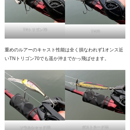
TNトリゴン70
TN70
重めのルアーのキャスト性能は全く損なわれず1オンス近
いTNトリゴン70でも遥か沖までかっ飛ばせます。
ガストネード55
ソウルシャッド58