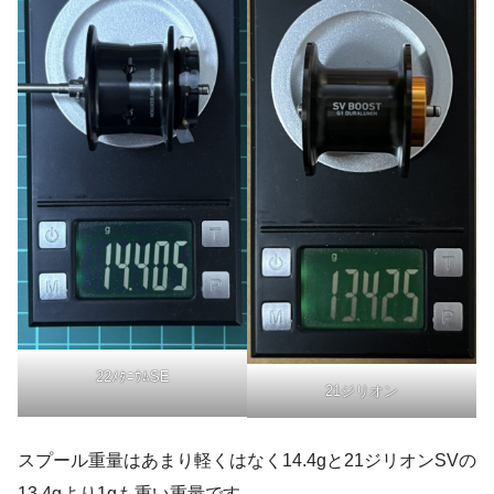
22ﾒﾀﾆｳﾑSE
21ジリオン
スプール重量はあまり軽くはなく14.4gと21ジリオンSVの
13.4gより1gも重い重量です。