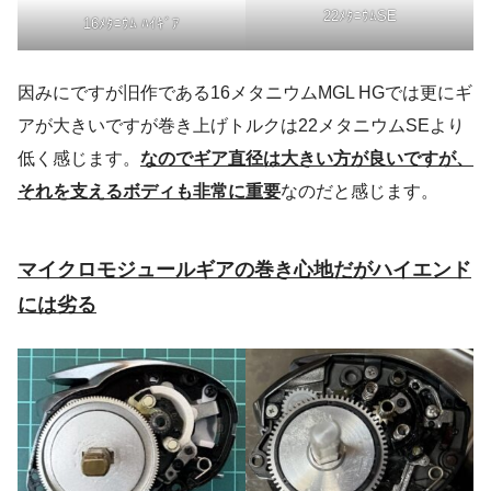
22ﾒﾀﾆｳﾑSE
16ﾒﾀﾆｳﾑ ﾊｲｷﾞｱ
因みにですが旧作である16メタニウムMGL HGでは更にギ
アが大きいですが巻き上げトルクは22メタニウムSEより
低く感じます。
なのでギア直径は大きい方が良いですが、
それを支えるボディも非常に重要
なのだと感じます。
マイクロモジュールギアの巻き心地だがハイエンド
には劣る