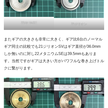
22ﾒﾀﾆｳﾑSE
21ジリオン
またギアの大きさも非常に大きく、ギア比6台のノーマル
ギア同士の比較でも21ジリオンSVはギア直径が36.0mm
しか無いのに対し22メタニウムSEは39.5mmもありま
す。当然ですがギアは大きい方がパワフルな巻き上げトル
クに繋がります。