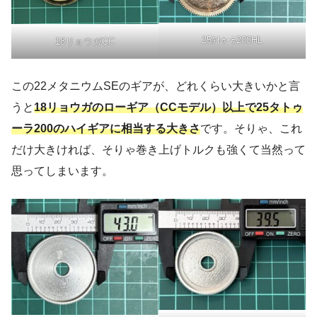
25ﾀﾄｩｰﾗ200HL
18リョウガCC
この22メタニウムSEのギアが、どれくらい大きいかと言
うと
18リョウガのローギア（CCモデル）以上で25タトゥ
ーラ200のハイギアに相当する大きさ
です。そりゃ、これ
だけ大きければ、そりゃ巻き上げトルクも強くて当然って
思ってしまいます。