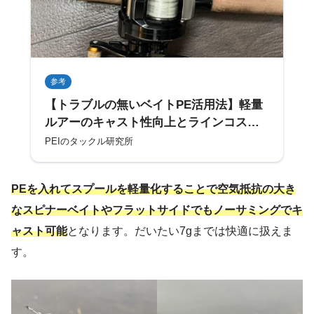
参考
【トラブルの無いベイトPE活用法】軽量
ルアーのキャスト性向上とラインコスト
削減
PEIのタックル研究所
PEを入れてスプールを軽量化することで空気抵抗の大き
なスピナーベイトやフラットサイドでもノーサミングでキ
ャスト可能
となります。だいたい7gまでは快適に扱えま
す。