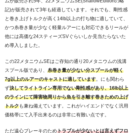
ムが販売され5年、22メタニウムSE(ShallowEditionの略
記)が販売されて3年も経過しています。それでも、剛性感
と巻き上げトルクが高く14lb以上の打ち物に適していて、
かつ糸巻き量が少なく軽量ルアーにも対応できるリールが
他には高価な24スティーズSVぐらいしか見当たらないた
め導入しました。
この22メタニウムSEはご存知の通り20メタニウムの浅溝
スプール版であり、
糸巻き量が少ない分スプールが軽く
7g以上のルアーのキャストに適しています
。にも関わら
ず
決してライトライン専用でない剛性感があり、16lb以上
のラインにて障害物周りから魚を引き離す巻きための上げ
トルク
も兼ね備えています。これがハイエンドでなく汎用
価格帯にて入手出来るのは非常に有難い点です。
ただ遠心ブレーキのため
トラブルが少ないとは言えずフロ