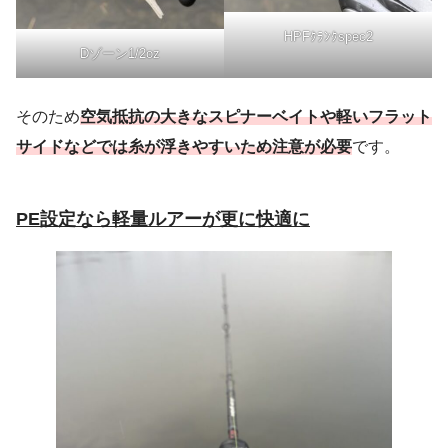
HPFｸﾗﾝｸspec2
Dゾーン1/2oz
そのため
空気抵抗の大きなスピナーベイトや軽いフラット
サイドなどでは糸が浮きやすいため注意が必要
です。
PE設定なら軽量ルアーが更に快適に