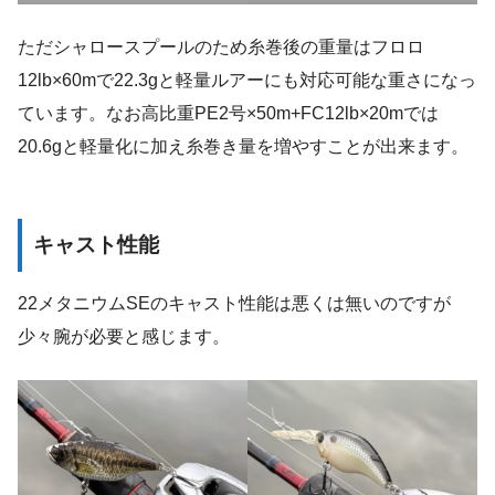
ただシャロースプールのため糸巻後の重量はフロロ
12lb×60mで22.3gと軽量ルアーにも対応可能な重さになっ
ています。なお高比重PE2号×50m+FC12lb×20mでは
20.6gと軽量化に加え糸巻き量を増やすことが出来ます。
キャスト性能
22メタニウムSEのキャスト性能は悪くは無いのですが
少々腕が必要と感じます。