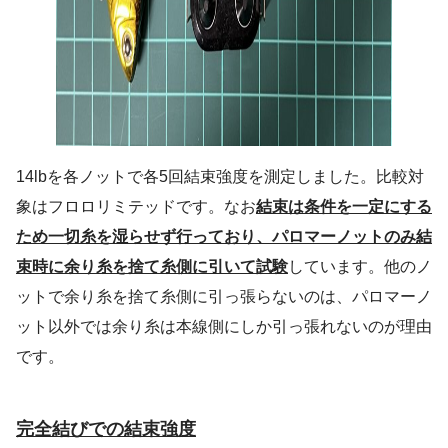
14lbを各ノットで各5回結束強度を測定しました。比較対
象はフロロリミテッドです。なお
結束は条件を一定にする
ため一切糸を湿らせず行っており、パロマーノットのみ結
束時に余り糸を捨て糸側に引いて試験
しています。他のノ
ットで余り糸を捨て糸側に引っ張らないのは、パロマーノ
ット以外では余り糸は本線側にしか引っ張れないのが理由
です。
完全結びでの結束強度