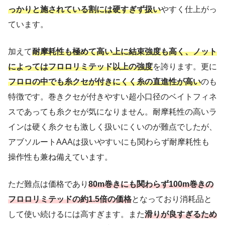
っかりと施されている割には硬すぎず扱い
やすく仕上がっ
ています。
加えて
耐摩耗性も極めて高い上に結束強度も高く、ノット
によってはフロロリミテッド以上の強度
を誇ります。更に
フロロの中でも糸クセが付きにくく糸の直進性が高い
のも
特徴です。巻きクセが付きやすい超小口径のベイトフィネ
スであっても糸クセが気になりません。耐摩耗性の高いラ
インは硬く糸クセも激しく扱いにくいのが難点でしたが、
アブソルートAAAは扱いやすいにも関わらず耐摩耗性も
操作性も兼ね備えています。
ただ難点は価格であり
80m巻きにも関わらず100m巻きの
フロロリミテッドの約1.5倍の価格
となっており消耗品と
して使い続けるには高すぎます。また
滑りが良すぎるため