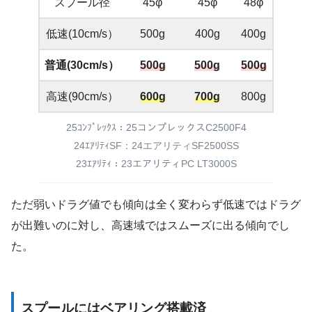
スプール径
45φ
45φ
48φ
低速(10cm/s）
500g
400g
400g
普通(30cm/s）
500g
500g
500g
高速(90cm/s）
600g
700g
800g
25ｺﾝﾌﾟﾚｯｸｽ：25コンプレックスC2500F4
24ｴｱﾘﾃｨSF：24エアリティSF2500SS
23ｴｱﾘﾃｨ：23エアリティPC LT3000S
ただ弱いドラグ値でも傾向は全く変わらず低速ではドラグ
が出難いのに対し、高速域ではスムーズに出る傾向でし
た。
スプールにはベアリング搭載済