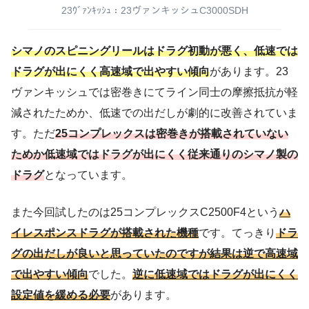
23ｳﾞｧﾝｷｯｼｭ：23ヴァンキッシュC3000SDH
シマノのスピニングリールはドラグ初動が悪く、低速では
ドラグが出にくく高速域で出やすい傾向
があります。23
ヴァンキッシュでは密巻きにてライン同士の摩擦抵抗が軽
減されたためか、低速での出だしが劇的に改善されていま
す。ただ
25コンプレックスは密巻きが搭載されていない
ためか低速域ではドラグが出にくく従来通りのシマノ製の
ドラグ
となっています。
また今回試したのは25コンプレックスC2500F4という
ハ
イレスポンスドラグが搭載された機種
です。てっきり
ドラ
グの出だしが良いと思っていたのですが結果は逆で高速域
で出やすい傾向
でした。
逆に低速域ではドラグが出にくく
設定値を緩める必要
があります。