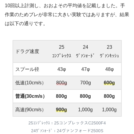
10回以上計測し、おおよその平均値を記載しました。手
作業のためブレが非常に大きい実験ではありますが、結果
は以下の通りです。
25
24
23
ドラグ速度
ｺﾝﾌﾟﾚｯｸｽ
ｳﾞｧﾝｫｰﾄﾞ
ｳﾞｧﾝｷｯｼｭ
スプール径
43φ
47φ
48φ
低速(10cm/s）
800g
700g
600g
普通(30cm/s）
800g
800g
800g
高速(90cm/s）
900g
1,000g
1,000g
25ｺﾝﾌﾟﾚｯｸｽ：25コンプレックスC2500F4
24ｳﾞｧﾝｫｰﾄﾞ：24ヴァンフォード2500S