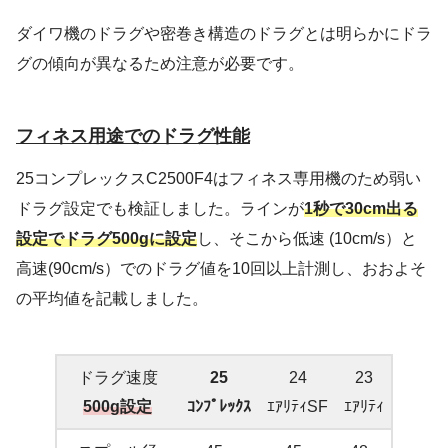
ダイワ機のドラグや密巻き構造のドラグとは明らかにドラ
グの傾向が異なるため注意が必要です。
フィネス用途でのドラグ性能
25コンプレックスC2500F4はフィネス専用機のため弱い
ドラグ設定でも検証しました。ラインが
1秒で30cm出る
設定でドラグ500gに設定
し、そこから低速 (10cm/s）と
高速(90cm/s）でのドラグ値を10回以上計測し、おおよそ
の平均値を記載しました。
ドラグ速度
25
24
23
500g
設定
ｺﾝﾌﾟﾚｯｸｽ
ｴｱﾘﾃｨSF
ｴｱﾘﾃｨ