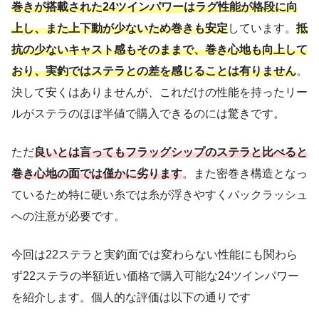
巻きが搭載された24ツインパワーはラグ性能が格段に向
上し、また上下動が少ないため巻きも安定
しています。
抵
抗の少ないキャスト感もそのままで、巻き心地も向上して
おり、実釣ではステラとの差を感じることは有りません
。
決して安くはありませんが、これだけの性能を持ったリー
ルがステラのほぼ半値で購入できるのには驚きです。
ただ
良いとは言ってもフラッグシップのステラと比べると
巻き心地の面では僅かに劣ります
。また密巻き構造となっ
ているため特に硬い糸では糸が浮きやすくバックラッシュ
への注意が必要です。
今回は22ステラと実釣面では変わらない性能にも関わら
ず22ステラの半額近い価格で購入可能な24ツインパワー
を紹介します。個人的な評価は以下の通りです