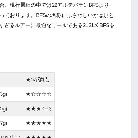
合、現行機種の中では22アルデバランBFSより、
となっております。BFSの名称にふさわしいかは別と
るルアーに最適なリールである21SLX BFSを
★5が満点
g)
★☆☆☆☆
g)
★★★☆☆
g)
★★★★★
0g以上)
★★★★★