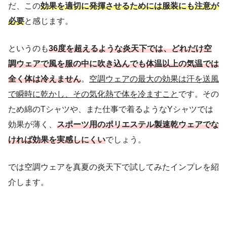
だ、この
効果を適切に発揮させるためには服装にも注意が
必要
と感じます。
というのも
36度を超えるような炎天下では、どれだけ空
調ウェアで風を服の中に吹き込んでも体温以上の気温では
全く体は冷えません
。
空調ウェアの最大の効果は汗を送風
で瞬時に乾かし、その気化熱で体を冷ますこと
です。その
ため綿のTシャツや、また仕事で着るようなYシャツでは
効果が薄く、
スポーツ用のポリエステル製速乾ウェアでな
ければ効果を実感しにくい
でしょう。
では空調ウェアを真夏の炎天下で試してみたインプレを紹
介します。