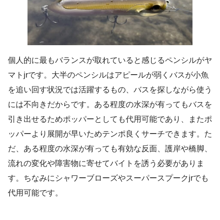
個人的に最もバランスが取れていると感じるペンシルがヤ
マトjrです。大半のペンシルはアピールが弱くバスが小魚
を追い回す状況では活躍するもの、バスを探しながら使う
には不向きだからです。ある程度の水深が有ってもバスを
引き出せるためポッパーとしても代用可能であり、またポ
ッパーより展開が早いためテンポ良くサーチできます。た
だ、ある程度の水深が有っても有効な反面、護岸や橋脚、
流れの変化や障害物に寄せてバイトを誘う必要がありま
す。ちなみにシャワーブローズやスーパースプークjrでも
代用可能です。