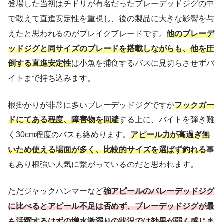
登場した当初はチドリが有名だったブレーデッドジグの中
で敢えて直進安定性を重視し、後の製品に大きな影響を与
えたと思われるのがブレイクブレードです。
他のブレーデ
ッドジグと同サイズのブレードを搭載しながらも、他を圧
倒する直進安定性
は小魚を捕食するバスに見切らさせずバ
イトまで持ち込みます。
根掛かりが非常に多いブレーデッドジグですが
フックガー
ドにてある程度、障害物を回避
する上に、バイトを弾き難
く30cm程度のバスも絡めります。
アピール力が高過ぎ無
いため使える場面が多く、比較的サイズを選ばず釣れる
事
もあり根強い人気に繋がっているのだと思われます。
ただジャックハンマーなど
強アピールのバレーデッドジグ
に比べるとアピール不足は否めず、ブレーデッドジグが最
も活躍するはずの増水激濁りの状況では効果が弱く感じま