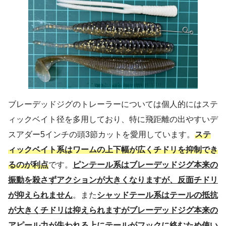
ブレーデッドジグのトレーラーについては個人的にはステ
ィックベイト径を多用しており、特に飛距離の出やすいデ
スアダー5インチの頭3節カットを愛用しています。
ステ
ィックベイト系はワームの上下幅が広くチドリを抑制でき
るのが利点
です。
ピンテール系はブレーデッドジグ本来の
振動を殺さずアクションが大きくなりますが、反面チドリ
が抑えられません
。また
シャッドテール系はテールの抵抗
が大きくチドリは抑えられますがブレーデッドジグ本来の
アピール力が失われる上にテールがフックに絡むため使い