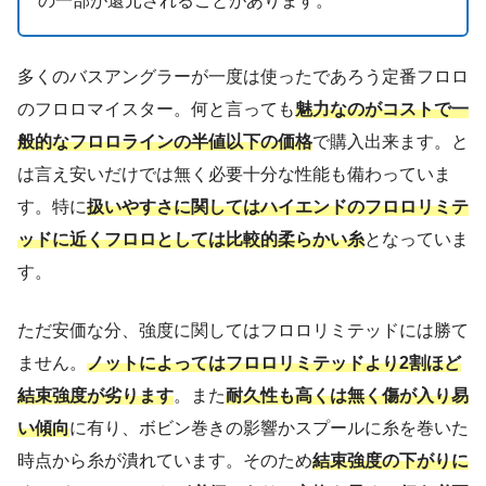
の一部が還元されることがあります。
多くのバスアングラーが一度は使ったであろう定番フロロ
のフロロマイスター。何と言っても
魅力なのがコストで一
般的なフロロラインの半値以下の価格
で購入出来ます。と
は言え安いだけでは無く必要十分な性能も備わっていま
す。特に
扱いやすさに関してはハイエンドのフロロリミテ
ッドに近くフロロとしては比較的柔らかい糸
となっていま
す。
ただ安価な分、強度に関してはフロロリミテッドには勝て
ません。
ノットによってはフロロリミテッドより2割ほど
結束強度が劣ります
。また
耐久性も高くは無く傷が入り易
い傾向
に有り、ボビン巻きの影響かスプールに糸を巻いた
時点から糸が潰れています。そのため
結束強度の下がりに