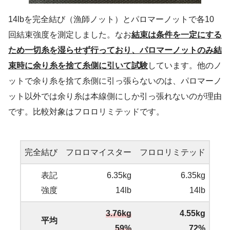
14lbを完全結び（漁師ノット）とパロマーノットで各10
回結束強度を測定しました。なお
結束は条件を一定にする
ため一切糸を湿らせず行っており、パロマーノットのみ結
束時に余り糸を捨て糸側に引いて試験
しています。他のノ
ットで余り糸を捨て糸側に引っ張らないのは、パロマーノ
ット以外では余り糸は本線側にしか引っ張れないのが理由
です。比較対象はフロロリミテッドです。
完全結び
フロロマイスター
フロロリミテッド
表記
6.35kg
6.35kg
強度
14lb
14lb
3.76kg
4.55kg
平均
59%
72%