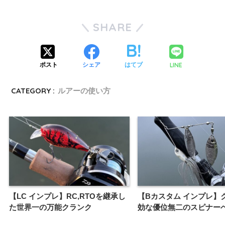
SHARE
LINE
ポスト
シェア
はてブ
CATEGORY :
ルアーの使い方
【LC インプレ】RC,RTOを継承し
【Bカスタム インプレ】
た世界一の万能クランク
効な優位無二のスピナー