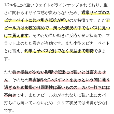
1/2oz以上の重いウェイトがラインナップされており、重
さに関わらずサイズ感が変わらないため、
通常サイズのス
ピナーベイトに比べ引き抵抗が軽い
のが特徴です。ただ
ア
ピール力は比較的高めで、濁った状況の中でもバスに見つ
けて貰えます
。そのため早い動きに反応が良い状況で、フ
ラット上のただ巻きが有効です。また小型スピナーベイト
とは言え、
釣果も子バスだけでなく良型まで期待
できま
す。
ただ
巻き抵抗が少ない影響で低速には強いとは言えませ
ん
。そのため
障害物やピンポイントをあっという間に通り
過ぎるため根掛かり回避性は高いものの、カバー打ちには
不向き
です。またアピール力がそれなりに強い上にカバー
打ちにも向いていないため、クリア状況では出番が少な目
です。